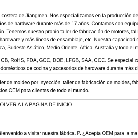
d costera de Jiangmen. Nos especializamos en la producción de
orios de hardware durante más de 17 años. Contamos con equip
ón. Tenemos nuestro propio taller de fabricación de motores, ta
de hardware y más líneas de ensamblaje, etc. Nuestra capacidad 
a, Sudeste Asiático, Medio Oriente, África, Australia y todo el
E, CB, RoHS, FDA, GCC, DOE, LFGB, SAA, CCC. Se especializa
trodomésticos de cocina y accesorios de hardware durante más d
ler de moldeo por inyección, taller de fabricación de moldes, fa
cios OEM para clientes de todo el mundo.
OLVER A LA PÁGINA DE INICIO
ienvenido a visitar nuestra fábrica. P. ¿Acepta OEM para la ma