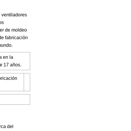
 ventiladores
os
ller de moldeo
de fabricación
 mundo.
 en la
e 17 años.
bricación
rca del