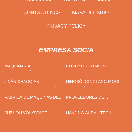
CONTÁCTENOS
MAPA DEL SITIO
PRIVACY POLICY
EMPRESA SOCIA
MAQUINARIA DE
CHOOYOU FITNESS
CONGELACIÓN SANHE
(GUANGZHOU) CO., LTD
JINÁN CHAOQIAN
NINGBÓ DONGFANG MORIR -
MAQUINARIA TECNOLOGÍA
FUNDICIÓN MÁQUINA
CO., LTD
HERRAMIENTA CO., LTD.
FÁBRICA DE MÁQUINAS DE
PROVEEDORES DE
CONTROL REMOTO DE
ARMARIOS DE ALUMINIO
CHINA
SUZHOU VOLKSPACE
NANJING AUDA - TECH
INTELIGENTE EQUIPO CO.,
MAQUINARIA CO., LIMITADO.
LIMITADO.