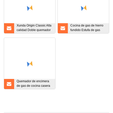
Xunda Origin Classic Alta
Cocina de gas de hierro
calidad Doble quemador
fundido Estufa de gas
Acero inoxidable Tornado
Quemador de gas
Llama Eficiente Mesa
Estufa de gas Mesa
Cocina de gas
Quemadores de gas para
el hogar
Quemador de encimera
de gas de cocina casera
de buena calidad