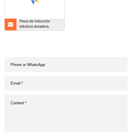
Placa de inducción
eléctrica duradera,
quemador individual,
aparato de cocina,
quemador infrarrojo sin
radiación