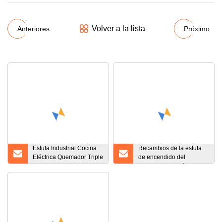
Volver a la lista
Anteriores
Próximo
Estufa Industrial Cocina
Recambios de la estufa
Eléctrica Quemador Triple
de encendido del
Gas Estufa Horno
electrodo de cerámica de
Quemador
la bujía del horno de gas
profesional