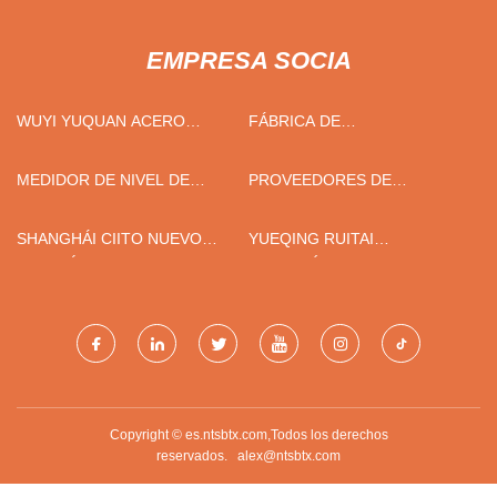
EMPRESA SOCIA
WUYI YUQUAN ACERO
FÁBRICA DE
INOXIDABLE PRODUCTS CO.,
TRANSFORMADORES DE
LTD
HORNOS.
MEDIDOR DE NIVEL DE
PROVEEDORES DE
RADAR FABRICADO EN
EVAPORADORES ROTATIVOS
CHINA
DE CHINA
SHANGHÁI CIITO NUEVO
YUEQING RUITAI
ENERGÍA MOTORES CO.,
ELECTRÓNICA CO.,
LIMITADO.
LIMITADO
Copyright © es.ntsbtx.com,Todos los derechos
reservados.
alex@ntsbtx.com