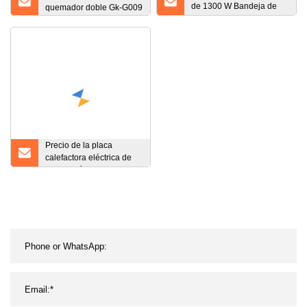
de 1300 W Bandeja de
quemador doble Gk-G009
calentamiento de
alimentos eléctrica Placa
calefactora
Precio de la placa
calefactora eléctrica de
calefacción de laboratorio
de la fábrica de China