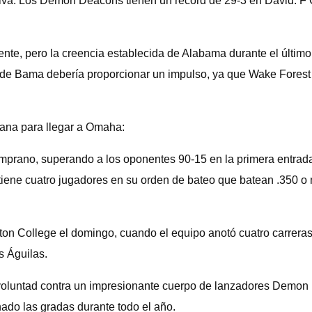
iva. Los Demon Deacons tienen un récord de 29-3 en David. F C
nte, pero la creencia establecida de Alabama durante el últi
de Bama debería proporcionar un impulso, ya que Wake Forest aú
ana para llegar a Omaha:
prano, superando a los oponentes 90-15 en la primera entrada
tiene cuatro jugadores en su orden de bateo que batean .350 o 
 College el domingo, cuando el equipo anotó cuatro carreras e
s Águilas.
su voluntad contra un impresionante cuerpo de lanzadores Demon
ado las gradas durante todo el año.